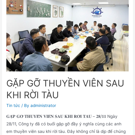
GẶP GỠ THUYỀN VIÊN SAU
KHI RỜI TÀU
Tin tức
/ By
administrator
𝐆𝐀̣̆𝐏 𝐆𝐎̛̃ 𝐓𝐇𝐔𝐘𝐄̂̀𝐍 𝐕𝐈𝐄̂𝐍 𝐒𝐀𝐔 𝐊𝐇𝐈 𝐑𝐎̛̀𝐈 𝐓𝐀̀𝐔 – 𝟐𝟖/𝟏𝟏 Ngày
28/11, Công ty đã có buổi gặp gỡ đầy ý nghĩa cùng các anh
em thuyền viên sau khi rời tàu. Đây không chỉ là dịp để chúng